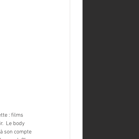
te : films 
r.  Le body 
e à son compte 