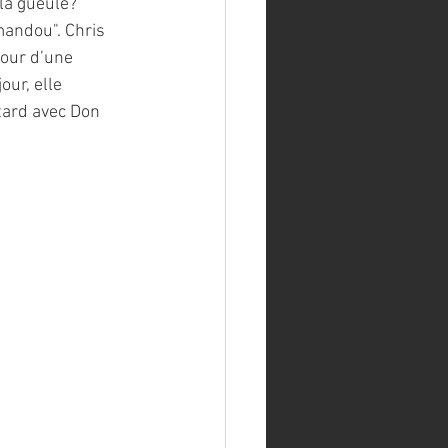
la gueule?" 
andou". Chris 
tour d’une 
our, elle 
tard avec Don 