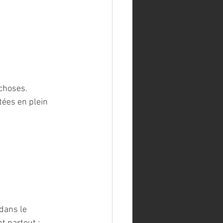
 choses.
tées en plein 
dans le 