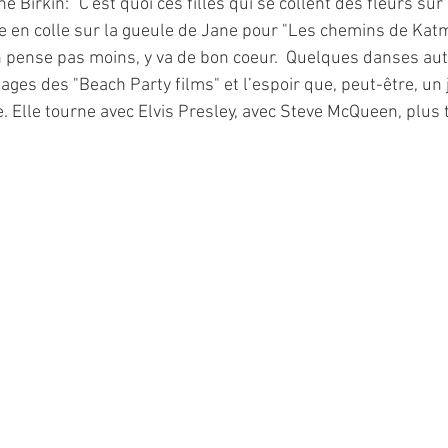
 Birkin: "C'est quoi ces filles qui se collent des fleurs sur 
 en colle sur la gueule de Jane pour "Les chemins de Katm
en pense pas moins, y va de bon coeur.  Quelques danses au
lages des "Beach Party films" et l’espoir que, peut-être, un j
. Elle tourne avec Elvis Presley, avec Steve McQueen, plus 