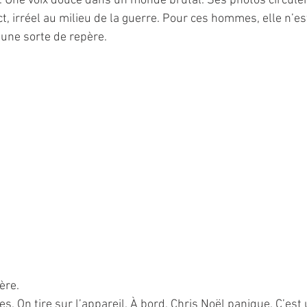
. Une voix douce dans un monde brutal. Ses photos circulent
ct, irréel au milieu de la guerre. Pour ces hommes, elle n’e
t une sorte de repère.
tère.
s. On tire sur l’appareil. À bord, Chris Noël panique. C’est