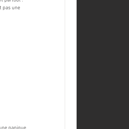
 partout : 
st pas une 
 une panique 