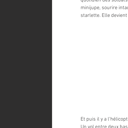
quotidien des soldats
minijupe, sourire inta
starlette. Elle devien
Et puis il y a l’hélicop
Un vol entre deux base