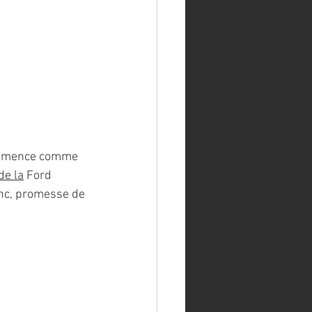
commence comme 
de la
 Ford 
anc, promesse de 