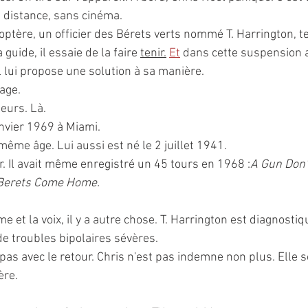
s distance, sans cinéma.
coptère, un officier des Bérets verts nommé T. Harrington, te
la guide, il essaie de la faire 
tenir.
Et
 dans cette suspension 
il lui propose une solution à sa manière.
age.
leurs. Là.
anvier 1969 à Miami.
même âge. Lui aussi est né le 2 juillet 1941.
ur. Il avait même enregistré un 45 tours en 1968 :
A Gun Don’
Berets Come Home.
me et la voix, il y a autre chose. T. Harrington est diagnost
de troubles bipolaires sévères.
pas avec le retour. Chris n'est pas indemne non plus. Elle s
ère.