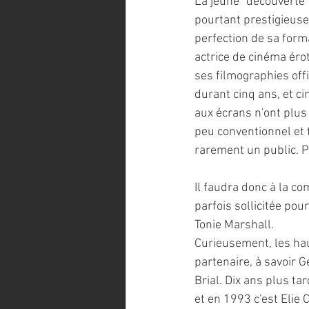
La jeune "découverte" 
pourtant prestigieuse
perfection de sa form
actrice de cinéma érot
ses filmographies off
durant cinq ans, et ci
aux écrans n'ont plus
peu conventionnel et 
rarement un public. P
Il faudra donc à la c
parfois sollicitée pou
Tonie Marshall.
Curieusement, les hau
partenaire, à savoir G
Brial. Dix ans plus ta
et en 1993 c'est Elie