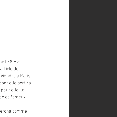
 le 8 Avril 
rticle de 
 viendra à Paris 
ont elle sortira 
pour elle, la 
 de ce fameux 
chercha comme 