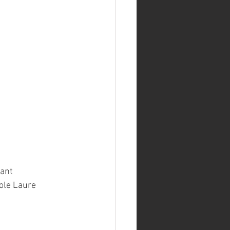
nant
role Laure