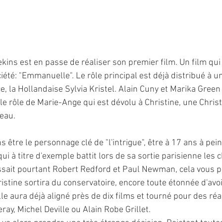
ekins est en passe de réaliser son premier film. Un film qui 
té: "Emmanuelle". Le rôle principal est déjà distribué à un
, la Hollandaise Sylvia Kristel. Alain Cuny et Marika Green 
le rôle de Marie-Ange qui est dévolu à Christine, une Christ
teau.
tre le personnage clé de "l'intrigue", être à 17 ans à peine
ui à titre d'exemple battit lors de sa sortie parisienne les c
ssait pourtant Robert Redford et Paul Newman, cela vous p
istine sortira du conservatoire, encore toute étonnée d'avo
elle aura déjà aligné près de dix films et tourné pour des réa
ay, Michel Deville ou Alain Robe Grillet.