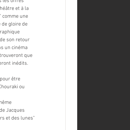
 les offres 
éâtre et à la 
er" comme une 
 de gloire de 
graphique 
 de son retour 
ns un cinéma 
 trouveront que 
ront inédits.
pour être 
Chouraki ou 
 même 
 de Jacques 
urs et des lunes" 