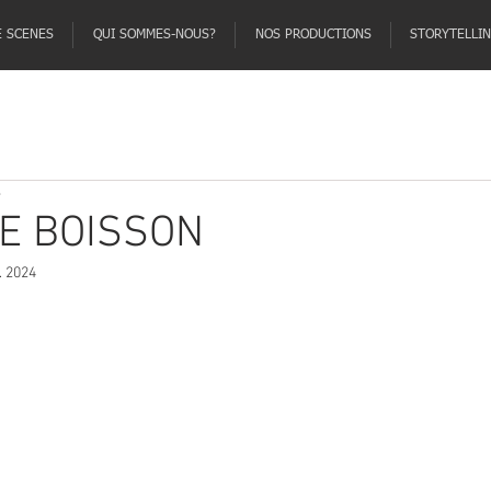
E SCENES
QUI SOMMES-NOUS?
NOS PRODUCTIONS
STORYTELLI
e
E BOISSON
. 2024