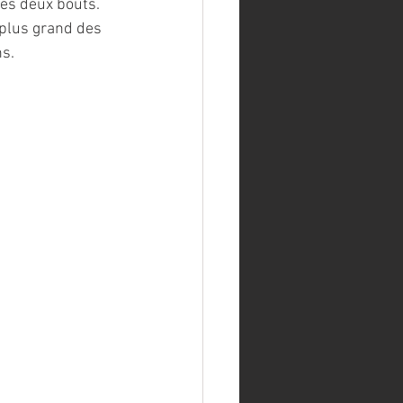
es deux bouts. 
 plus grand des 
ns.