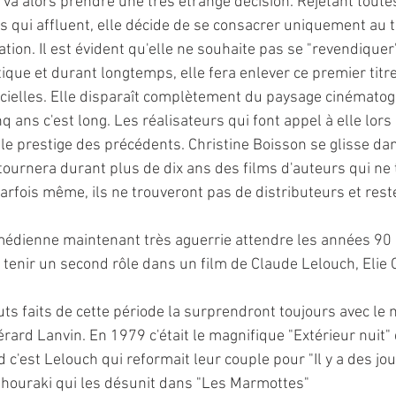
va alors prendre une très étrange décision. Rejetant toutes
s qui affluent, elle décide de se consacrer uniquement au th
ation. Il est évident qu'elle ne souhaite pas se "revendiqu
ique et durant longtemps, elle fera enlever ce premier titre
icielles. Elle disparaît complètement du paysage cinémato
nq ans c'est long. Les réalisateurs qui font appel à elle lors
 le prestige des précédents. Christine Boisson se glisse da
tournera durant plus de dix ans des films d'auteurs qui ne
arfois même, ils ne trouveront pas de distributeurs et reste
omédienne maintenant très aguerrie attendre les années 90 
r tenir un second rôle dans un film de Claude Lelouch, Elie 
ts faits de cette période la surprendront toujours avec le
érard Lanvin. En 1979 c'était le magnifique "Extérieur nuit"
rd c'est Lelouch qui reformait leur couple pour "Il y a des jo
 Chouraki qui les désunit dans "Les Marmottes"