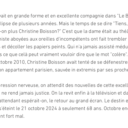
vait en grande forme et en excellente compagnie dans "Le B
lipse de plusieurs années. Mais le temps de se dire "Tiens, 
t-on plus Christine Boisson?" C'est que la dame était au thé
niste aboyées aux oreilles d'incompétents ont fait trembler
s et décoller les papiers peints. Qui n'a jamais assisté méd
s ce que celà peut vraiment vouloir dire que le mot "colère".
tobre 2010, Christine Boisson avait tenté de se défenestrer
n appartement parisien, sauvée in extremis par ses proch
ression nerveuse, on attendit des nouvelles de cette excelle
 ne rend jamais justice. On la revit enfin à la télévision et 
attendant espérait-on, le retour au grand écran. Le destin 
s'éteint le 21 octobre 2024 à seulement 68 ans. Octobre en
nt fort mal.