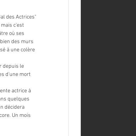
al des Actrices" 
mais c'est 
âtre où ses 
 bien des murs 
usé à une colère 
 depuis le 
es d'une mort 
nte actrice à 
dans quelques 
en décidera 
core. Un mois 