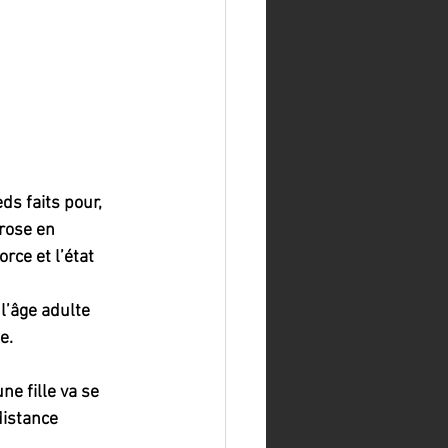
ds faits pour, 
rose en 
ce et l’état 
 l’âge adulte 
e.
e fille va se 
istance 