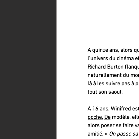
A quinze ans, alors q
l’univers du cinéma et
Richard Burton flanqu
naturellement du mon
là à les suivre pas à 
tout son saoul.
A 16 ans, Winifred es
poche.
De
 modèle, ell
alors poser se faire va
amitié. « 
On passe sa v