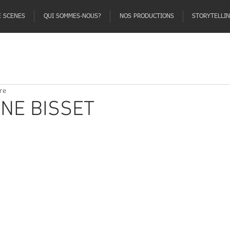
E SCENES
QUI SOMMES-NOUS?
NOS PRODUCTIONS
STORYTELLI
re
NE BISSET