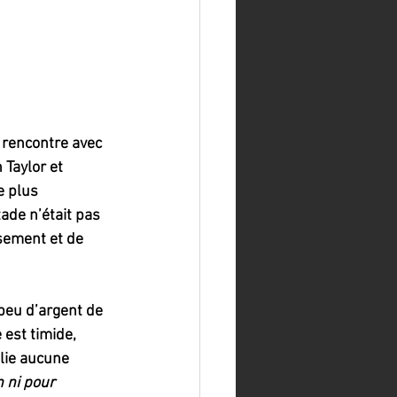
 rencontre avec 
 Taylor et 
e plus 
de n’était pas 
usement et de 
peu d’argent de 
 est timide, 
 lie aucune 
n ni pour 