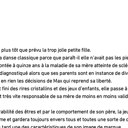
plus tôt que prévu la trop jolie petite fille.
 danse classique parce que paraît-il elle n’avait pas les pie
rontée à quinze ans à la maladie de sa mère atteinte de sclé
diagnostiqué alors que ses parents sont en instance de divor
 en rien les décisions de Max qui reprend sa liberté.
fini des rires cristallins et des jeux d’enfants, elle passe à
st très vite responsable de sa mère de moins en moins valid
bilité des êtres et par le comportement de son père, la jeun
e et gardera toujours envers tous et toutes une sorte de d
s tard une des caractéristiques de son image de marque.