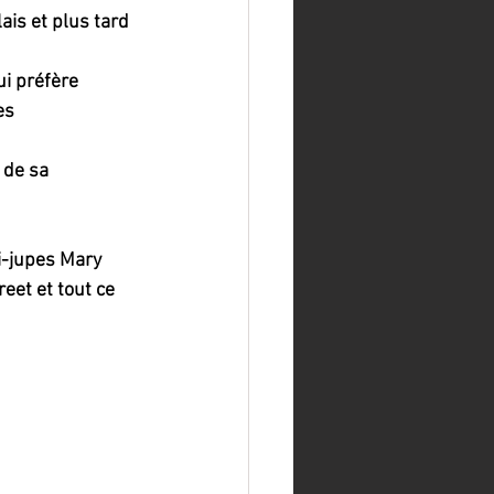
ais et plus tard 
ui préfère 
es 
 de sa 
i-jupes Mary 
et et tout ce 