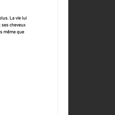
us. La vie lui 
t ses cheveux 
ors même que 