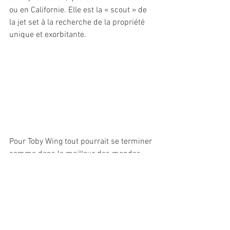
ou en Californie. Elle est la « scout » de 
la jet set à la recherche de la propriété 
unique et exorbitante.
Pour Toby Wing tout pourrait se terminer 
comme dans le meilleur des mondes 
mais son premier bébé va être emporté 
par ce qui s’appelle la mort subite du 
nourrisson. Appellation qui n’a hélas 
pas la même signification pour les 
bébés que pour les amateurs de bière 
belge. Son second fils Ricky survivra 