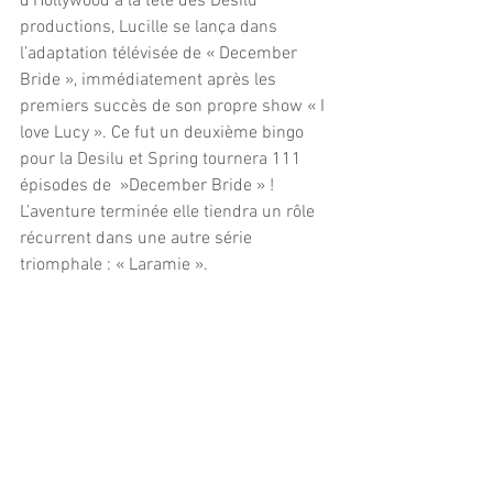
d’Hollywood à la tête des Desilu 
productions, Lucille se lança dans 
l’adaptation télévisée de « December 
Bride », immédiatement après les 
premiers succès de son propre show « I 
love Lucy ». Ce fut un deuxième bingo 
pour la Desilu et Spring tournera 111 
épisodes de  »December Bride » ! 
L’aventure terminée elle tiendra un rôle 
récurrent dans une autre série 
triomphale : « Laramie ».
Il n’y a décidément que le temps qui 
puisse venir à bout de femmes telles 
que Spring Byington. Elle s’éteignit le 7 
septembre 1971 à 84 ans, un peu plus 
d’un mois avant d’en avoir 85. Elle avait 
tourné jusqu’à 80 ans, donnant son 
baroud d’honneur face à Sally Field qui 