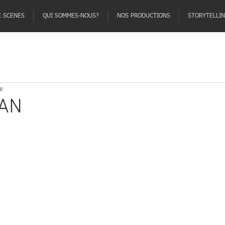
E SCENES
QUI SOMMES-NOUS?
NOS PRODUCTIONS
STORYTELLI
re
AN