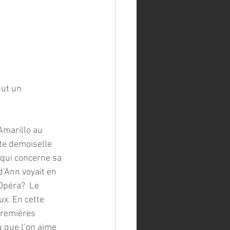
ut un 
Amarillo au 
te demoiselle 
 qui concerne sa 
’Ann voyait en 
Opéra?  Le 
x. En cette 
premières 
u que l’on aime 