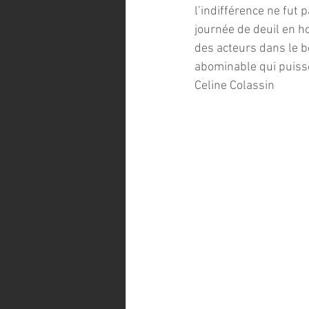
l’indifférence ne fut 
journée de deuil en ho
des acteurs dans le be
abominable qui puisse
Celine Colassin