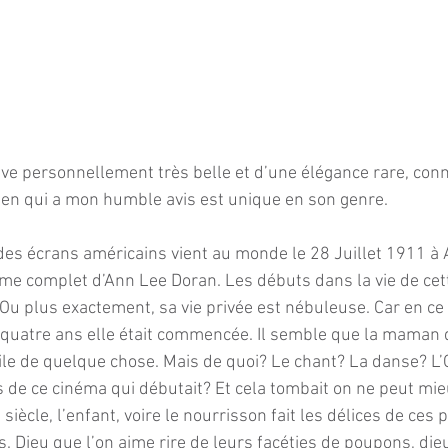
ve personnellement très belle et d’une élégance rare, conn
ien qui a mon humble avis est unique en son genre.
s écrans américains vient au monde le 28 Juillet 1911 à 
me complet d’Ann Lee Doran. Les débuts dans la vie de cet
Ou plus exactement, sa vie privée est nébuleuse. Car en ce
à quatre ans elle était commencée. Il semble que la maman d
oile de quelque chose. Mais de quoi? Le chant? La danse? L’
 de ce cinéma qui débutait? Et cela tombait on ne peut mieu
iècle, l’enfant, voire le nourrisson fait les délices de ces 
. Dieu que l’on aime rire de leurs facéties de poupons, die