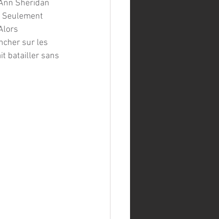
t Ann Sheridan 
. Seulement 
Alors 
ncher sur les 
t batailler sans 