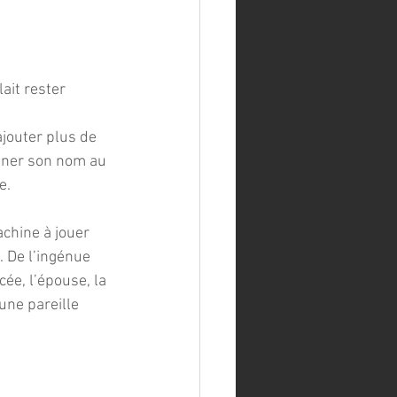
ait rester 
ajouter plus de 
nner son nom au 
e.
achine à jouer 
t. De l’ingénue 
cée, l’épouse, la 
une pareille 