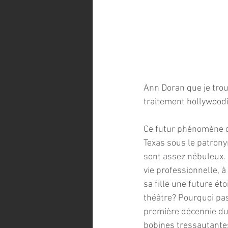
Ann Doran que je trou
traitement hollywood
Ce futur phénomène de
Texas sous le patrony
sont assez nébuleux. 
vie professionnelle, 
sa fille une future ét
théâtre? Pourquoi pas
première décennie du s
bobines tressautantes