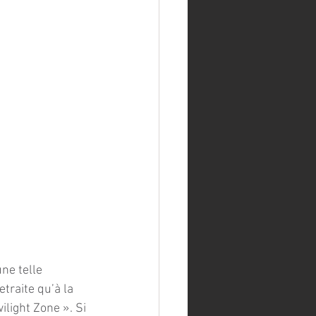
ne telle 
traite qu’à la 
light Zone ». Si 