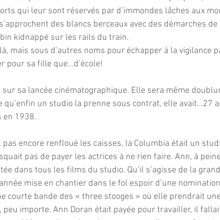
sorts qui leur sont réservés par d’immondes lâches aux m
 s’approchent des blancs berceaux avec des démarches de
bin kidnappé sur les rails du train.
là, mais sous d’autres noms pour échapper à la vigilance pa
r pour sa fille que…d’école! 
 sur sa lancée cinématographique. Elle sera même doublur
qu’enfin un studio la prenne sous contrat, elle avait…27 ans
s en 1938.
pas encore renfloué les caisses, la Columbia était un studi
squait pas de payer les actrices à ne rien faire. Ann, à peine
ée dans tous les films du studio. Qu’il s’agisse de la grand
année mise en chantier dans le fol espoir d’une nomination
e courte bande des « three stooges » où elle prendrait une 
peu importe. Ann Doran était payée pour travailler, il fallait