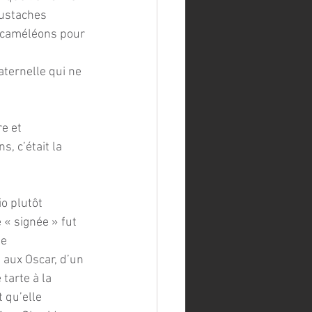
oustaches 
 caméléons pour 
ternelle qui ne 
e et 
, c’était la 
o plutôt 
 « signée » fut 
e 
 aux Oscar, d’un 
tarte à la 
 qu’elle 