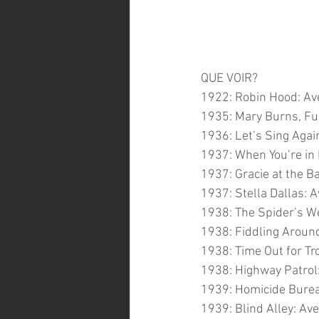
QUE VOIR?
1922: Robin Hood: Av
1935: Mary Burns, Fug
1936: Let’s Sing Agai
1937: When You’re in 
1937: Gracie at the B
1937: Stella Dallas: 
1938: The Spider’s We
1938: Fiddling Around
1938: Time Out for Tr
1938: Highway Patrol:
1939: Homicide Burea
1939: Blind Alley: Av