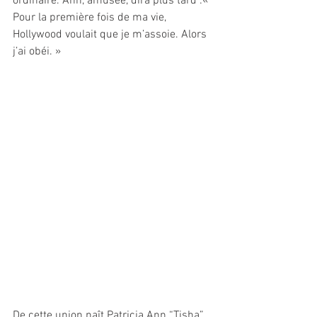
ordinaire. Ann, amusée, dira plus tard :« 
Pour la première fois de ma vie, 
Hollywood voulait que je m’assoie. Alors 
j’ai obéi. »
De cette union naît Patricia Ann “Tisha” 