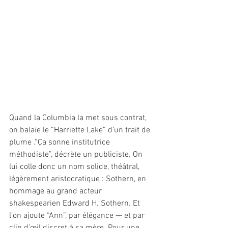
Quand la Columbia la met sous contrat, 
on balaie le “Harriette Lake” d’un trait de 
plume .“Ça sonne institutrice 
méthodiste”, décrète un publiciste. On 
lui colle donc un nom solide, théâtral, 
légèrement aristocratique : Sothern, en 
hommage au grand acteur 
shakespearien Edward H. Sothern. Et 
l’on ajoute “Ann”, par élégance — et par 
clin d’œil discret à sa mère. Pour une 