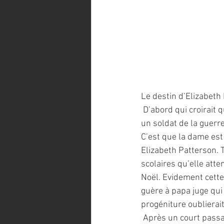
Le destin d’Elizabeth 
 D’abord qui croirait
un soldat de la guerr
C’est que la dame es
Elizabeth Patterson. 
scolaires qu’elle atten
Noël. Evidement cette 
guère à papa juge qui
progéniture oublierait 
 Après un court passage dans un collège anglais, Elizabeth choisit Paris pour « parfaire son 