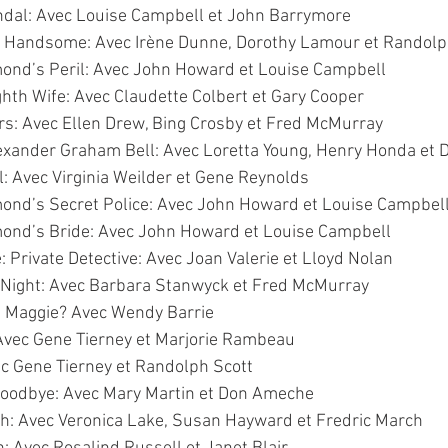
ndal: Avec Louise Campbell et John Barrymore
d Handsome: Avec Irène Dunne, Dorothy Lamour et Randolp
nd’s Peril: Avec John Howard et Louise Campbell
hth Wife: Avec Claudette Colbert et Gary Cooper
rs: Avec Ellen Drew, Bing Crosby et Fred McMurray
lexander Graham Bell: Avec Loretta Young, Henry Honda et
l: Avec Virginia Weilder et Gene Reynolds
nd’s Secret Police: Avec John Howard et Louise Campbel
ond’s Bride: Avec John Howard et Louise Campbell
 Private Detective: Avec Joan Valerie et Lloyd Nolan
Night: Avec Barbara Stanwyck et Fred McMurray
 Maggie? Avec Wendy Barrie
Avec Gene Tierney et Marjorie Rambeau
ec Gene Tierney et Randolph Scott
Goodbye: Avec Mary Martin et Don Ameche
ch: Avec Veronica Lake, Susan Hayward et Fredric March