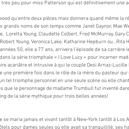
 très peu pour miss Patterson qui est définitivement une ac
ywood qu’entre deux pièces mais donnera quand même la ré
us grands noms de son temps comme Janet Gaynor, Mae We
,  Loretta Young, Claudette Colbert, Fred McMurray, Gary 
 Robert Young, Veronica Lake, Katharine Hepburn ou…Rita 
années 50, elle a 77 ans, arrivera l’épisode de sa carrière l
t dans la série triomphale « I Love Lucy » pour incarner ma
ire acariâtre et intrusive à qui le couple Desi Arnaz-Lucille 
une première fois dans le rôle de la mère du pasteur qui 
it un tel triomphe personnel en une seule scène où elle cha
es que le personnage de madame Trumbull fut inventé dare-
sting de la série mythique pour trois belles années!
 se maria jamais et vivant tantôt à New-York tantôt à Los A
tels pour dames seules où elle avait sa tranquillité, ses h