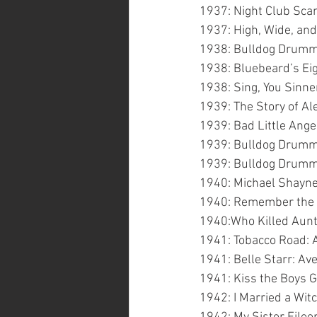
1937: Night Club Sca
1937: High, Wide, an
1938: Bulldog Drummo
1938: Bluebeard’s Eig
1938: Sing, You Sinne
1939: The Story of A
1939: Bad Little Ange
1939: Bulldog Drummo
1939: Bulldog Drumm
1940: Michael Shayne:
1940: Remember the 
1940:Who Killed Aunt
1941: Tobacco Road: 
1941: Belle Starr: Av
1941: Kiss the Boys 
1942: I Married a Wit