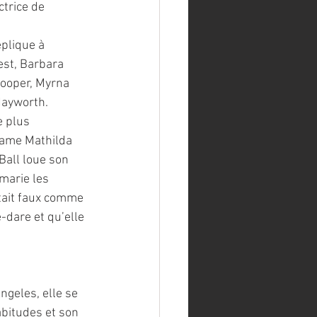
trice de 
plique à 
st, Barbara 
Cooper, Myrna 
Hayworth.
e plus 
dame Mathilda 
Ball loue son 
marie les 
ntait faux comme 
dare et qu’elle 
ngeles, elle se 
abitudes et son 