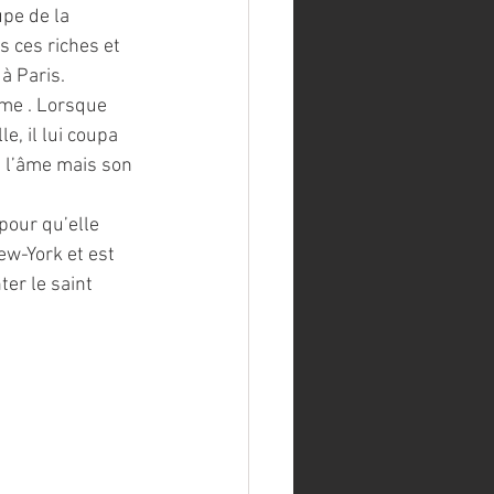
upe de la 
 ces riches et 
à Paris.
ime . Lorsque 
e, il lui coupa 
s l’âme mais son 
pour qu’elle 
ew-York et est 
er le saint 