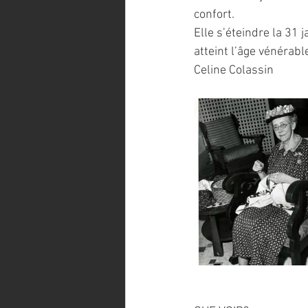
confort.
Elle s’éteindre la 31
atteint l’âge vénérab
Celine Colassin