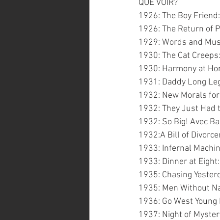
QUE VOIR?
1926: The Boy Friend:
1926: The Return of 
1929: Words and Musi
1930: The Cat Creeps
1930: Harmony at Hom
1931: Daddy Long Leg
1932: New Morals for 
1932: They Just Had t
1932: So Big! Avec B
1932:A Bill of Divor
1933: Infernal Machin
1933: Dinner at Eight
1935: Chasing Yester
1935: Men Without N
1936: Go West Young 
1937: Night of Myster