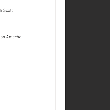
h Scott
 Don Ameche
l