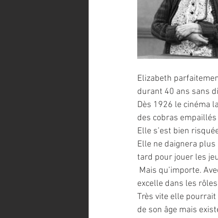
Elizabeth parfaitemen
durant 40 ans sans di
Dès 1926 le cinéma la 
des cobras empaillé
Elle s’est bien risqué
Elle ne daignera plus
tard pour jouer les j
 Mais qu’importe. Avec sa silhouette filiforme et ses traits pour le moins « arides » Elizabeth 
excelle dans les rôles
Très vite elle pourra
de son âge mais exist