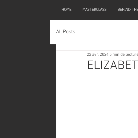
HOME
MASTERCLASS
BEHIND TH
All Posts
22 avr. 2024
5 min de lectur
ELIZABE