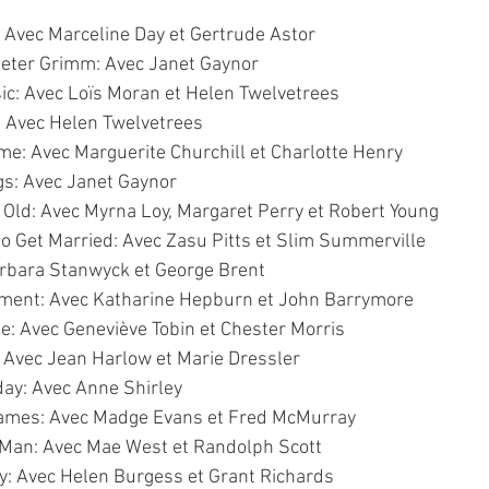
 Avec Marceline Day et Gertrude Astor
Peter Grimm: Avec Janet Gaynor
c: Avec Loïs Moran et Helen Twelvetrees
: Avec Helen Twelvetrees
e: Avec Marguerite Churchill et Charlotte Henry
s: Avec Janet Gaynor
Old: Avec Myrna Loy, Margaret Perry et Robert Young
o Get Married: Avec Zasu Pitts et Slim Summerville
arbara Stanwyck et George Brent
cement: Avec Katharine Hepburn et John Barrymore
e: Avec Geneviève Tobin et Chester Morris
: Avec Jean Harlow et Marie Dressler
day: Avec Anne Shirley
ames: Avec Madge Evans et Fred McMurray
Man: Avec Mae West et Randolph Scott
y: Avec Helen Burgess et Grant Richards