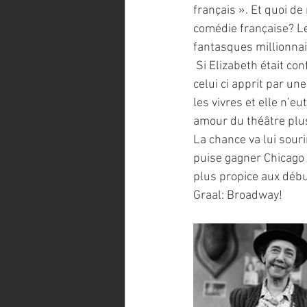
français ». Et quoi de
comédie française? Le
fantasques millionnai
 Si Elizabeth était co
celui ci apprit par une
les vivres et elle n’e
amour du théâtre plus
La chance va lui souri
puise gagner Chicago d
plus propice aux débu
Graal: Broadway! 