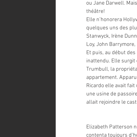
ou Jane Darwell. Mais
théâtre!
Elle n’honorera Holl
quelques uns des pl
Stanwyck, Irène Dunne
Loy, John Barrymore,
Et puis, au début des 
inattendu. Elle surgi
Trumbull, la propriéta
appartement. Apparue 
Ricardo elle avait fa
une usine de passoir
allait rejoindre le ca
Elizabeth Patterson ne
contenta toujours d’hô