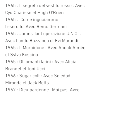
1965 : Il segreto del vestito rosso : Avec 
Cyd Charisse et Hugh O’Brien
1965 :  Come inguaiammo 
l'esercito :Avec Remo Germani
1965 : James Tont operazione U.N.O. : 
Avec Lando Buzzanca et Evi Marandi
1965 : Il Morbidone : Avec Anouk Aimée 
et Sylva Koscina
1965 : Gli amanti latini : Avec Alicia 
Brandet et Toni Ucci
1966 : Sugar colt : Avec Soledad 
Miranda et Jack Betts
1967 : Dieu pardonne…Moi pas. Avec 
Terrence Hill et Bud Spencer
1968 : Colpo di sole : Avec Alberto 
Lionello et Antonella Steni
1970 : Catch 22 : Avec Anthony Perkins 
et Paula Prentiss