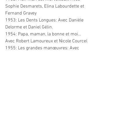
Sophie Desmarets, Elina Labourdette et 
Fernand Gravey
1953: Les Dents Longues: Avec Danièle 
Delorme et Daniel Gélin.
1954: Papa, maman, la bonne et moi… 
Avec Robert Lamoureux et Nicole Courcel
1955: Les grandes manœuvres: Avec 
Michèle Morgan et Gérard Philipe.
1955: Napoléon: Avec Daniel Gélin et 
Michèle Morgan
1955: Vacances d’amour: Avec Lucia 
Bose et Robert Lamoureux.
1957: L’homme à l’imperméable: Avec 
Fernandel
1957: Pot Bouille: Avec Gérard Philipe et 
Danielle Darrieux
1957: Une Parisienne: Avec Brigitte 
Bardot et Henri Vidal