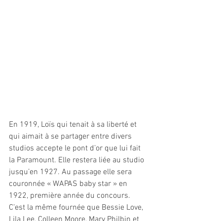
En 1919, Loïs qui tenait à sa liberté et 
qui aimait à se partager entre divers 
studios accepte le pont d’or que lui fait 
la Paramount. Elle restera liée au studio 
jusqu’en 1927. Au passage elle sera 
couronnée « WAPAS baby star » en 
1922, première année du concours. 
C’est la même fournée que Bessie Love, 
Lila Lee, Colleen Moore, Mary Philbin et 