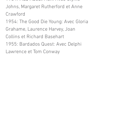
Johns, Margaret Rutherford et Anne 
Crawford
1954: The Good Die Young: Avec Gloria 
Grahame, Laurence Harvey, Joan 
Collins et Richard Basehart
1955: Bardados Quest: Avec Delphi 
Lawrence et Tom Conway
1955: The Quatermass Xperiment: Avec 
Margia Dean, Lionel Jeffries et Brian 
Donlevy
1956: The Intimate Stranger: Avec Mary 
Murphy, Constance Cummings et 
Richard Basehart
1956: Private’s Progress: Avec Sally 
Miles, Terry Thomas et Dennis Price
1956: Yield to the Night: Avec Diana Dors
1956: Person Unknow (court métrage) 
Avec Nancy Becket et Edgar Lustgarten