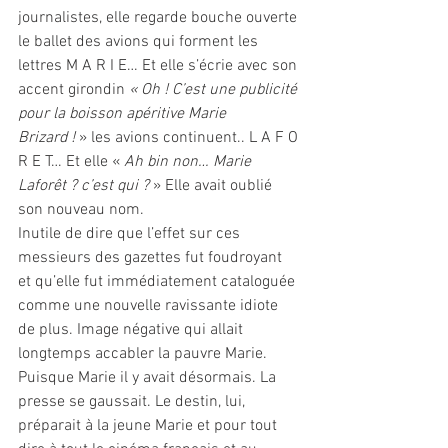
journalistes, elle regarde bouche ouverte 
le ballet des avions qui forment les 
lettres M A R I E… Et elle s’écrie avec son 
accent girondin 
« Oh ! C’est une publicité 
pour la boisson apéritive Marie 
Brizard ! 
» les avions continuent.. L A F O 
R E T… Et elle « 
Ah bin non… Marie 
Laforêt ? c’est qui ?
 » Elle avait oublié 
son nouveau nom.
Inutile de dire que l’effet sur ces 
messieurs des gazettes fut foudroyant 
et qu’elle fut immédiatement cataloguée 
comme une nouvelle ravissante idiote 
de plus. Image négative qui allait 
longtemps accabler la pauvre Marie. 
Puisque Marie il y avait désormais. La 
presse se gaussait. Le destin, lui, 
préparait à la jeune Marie et pour tout 