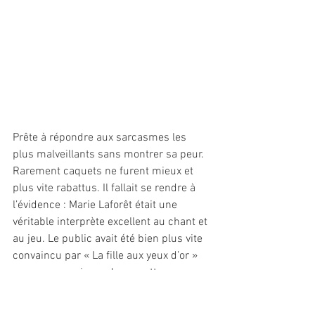
Prête à répondre aux sarcasmes les 
plus malveillants sans montrer sa peur.
Rarement caquets ne furent mieux et 
plus vite rabattus. Il fallait se rendre à 
l’évidence : Marie Laforêt était une 
véritable interprète excellent au chant et 
au jeu. Le public avait été bien plus vite 
convaincu par « La fille aux yeux d’or » 
que ces messieurs des gazettes.
Elle aurait pu devenir un grand nom du 
cinéma français dans la lignée des 