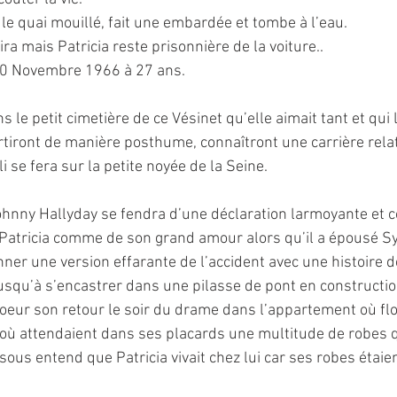
le quai mouillé, fait une embardée et tombe à l’eau.
ira mais Patricia reste prisonnière de la voiture..
 10 Novembre 1966 à 27 ans.
 le petit cimetière de ce Vésinet qu’elle aimait tant et qui l
rtiront de manière posthume, connaîtront une carrière rela
li se fera sur la petite noyée de la Seine.
ohnny Hallyday se fendra d’une déclaration larmoyante et
 Patricia comme de son grand amour alors qu’il a épousé Sy
onner une version effarante de l’accident avec une histoire d
jusqu’à s’encastrer dans une pilasse de pont en construction
oeur son retour le soir du drame dans l’appartement où flot
 où attendaient dans ses placards une multitude de robes q
ous entend que Patricia vivait chez lui car ses robes étaie