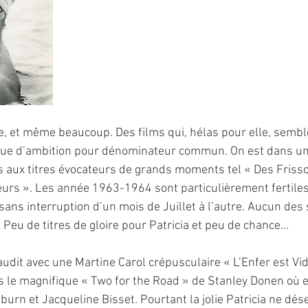
e, et même beaucoup. Des films qui, hélas pour elle, semble
que d’ambition pour dénominateur commun. On est dans un 
es aux titres évocateurs de grands moments tel « Des Frisso
reurs ». Les année 1963-1964 sont particulièrement fertiles 
 sans interruption d’un mois de Juillet à l’autre. Aucun des 
. Peu de titres de gloire pour Patricia et peu de chance…
udit avec une Martine Carol crépusculaire « L’Enfer est Vid
s le magnifique « Two for the Road » de Stanley Donen où elle
burn et Jacqueline Bisset. Pourtant la jolie Patricia ne dé