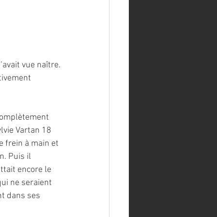
’avait vue naître.
tivement 
 complètement 
lvie Vartan 18 
e frein à main et 
. Puis il 
tait encore le 
ui ne seraient 
nt dans ses 