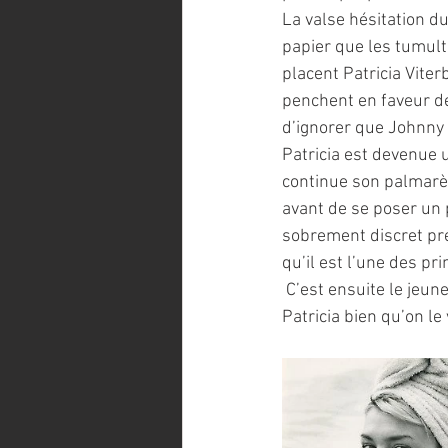
La valse hésitation du
papier que les tumult
placent Patricia Viter
penchent en faveur de
d’ignorer que Johnny e
Patricia est devenue u
continue son palmarè
avant de se poser un 
sobrement discret pré
qu’il est l’une des pr
 C’est ensuite le jeune et beau Maurice Jacquin qui fait son entrée dans la vie et le cœur de 
Patricia bien qu’on le