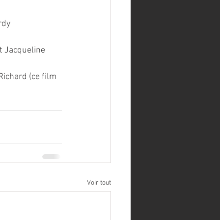
rdy
t Jacqueline 
ichard (ce film 
Voir tout