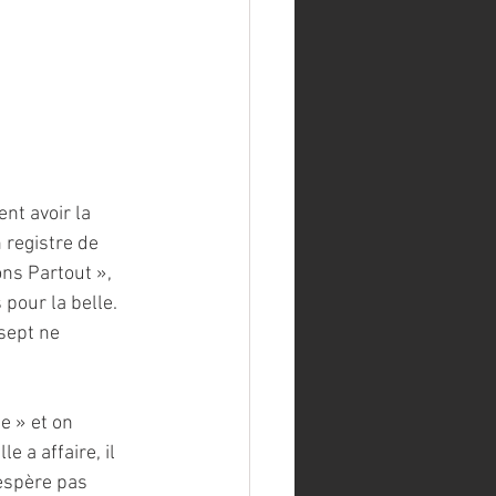
nt avoir la 
registre de 
ns Partout », 
pour la belle. 
sept ne 
e » et on 
 a affaire, il 
sespère pas 