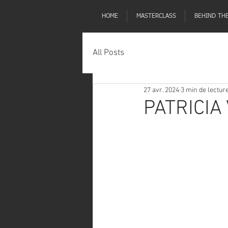
HOME
MASTERCLASS
BEHIND TH
All Posts
27 avr. 2024
3 min de lectur
PATRICIA