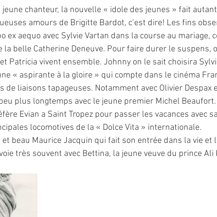
 jeune chanteur, la nouvelle « idole des jeunes » fait autan
ueuses amours de Brigitte Bardot, c’est dire! Les fins obse
bo ex aequo avec Sylvie Vartan dans la course au mariage, c
 la belle Catherine Deneuve. Pour faire durer le suspens, o
t Patricia vivent ensemble. Johnny on le sait choisira Sylv
ne « aspirante à la gloire » qui compte dans le cinéma Fran
s de liaisons tapageuses. Notamment avec Olivier Despax e
peu plus longtemps avec le jeune premier Michel Beaufort.
fère Evian a Saint Tropez pour passer les vacances avec sa 
incipales locomotives de la « Dolce Vita » internationale.
 voie très souvent avec Bettina, la jeune veuve du prince Ali