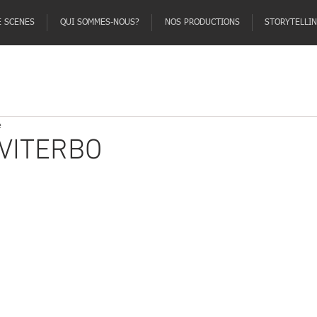
E SCENES
QUI SOMMES-NOUS?
NOS PRODUCTIONS
STORYTELLI
e
 VITERBO