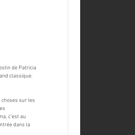
estin de Patricia 
rand classique. 
e choses sur les 
es 
ma, c’est au 
ntrée dans la 