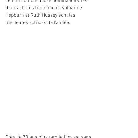
Le film cumule douze nominations, les 
deux actrices triomphent: Katharine 
Hepburn et Ruth Hussey sont les 
meilleures actrices de l'année.
Près de 70 ans plus tard le film est sans 