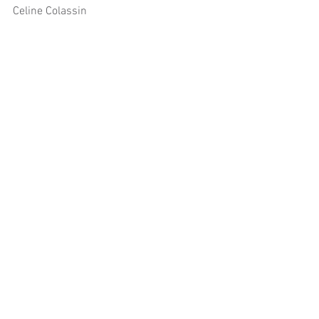
Celine Colassin
QUE VOIR?
1938: Les Aventures de Marco Polo: 
Avec Gary Cooper.