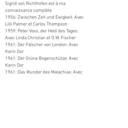
Sigrid von Richthofen est à ma 
connaissance complète
1956: Zwischen Zeit und Ewigkeit: Avec 
Lilli Palmer et Carlos Thompson
1959: Peter Voss, der Held des Tages: 
Avec Linda Christian et O.W. Fischer
1961: Der Fälscher von London: Avec 
Karin Dor
1961: Der Grüne Bogenschütze: Avec 
Karin Dor
1961: Das Wunder des Malachias: Avec 
Christiane Nielsen
1962: Das Rätsel der Roten Orchidee: 
Avec Marisa Mell et Christopher Lee
1965: Polizeirevier Davidswache: Avec 
Hannelore Schroth
1965: St. Pauli Herbertstraße: Avec Eva 
Astor
1965: Giulietta degli Spiriti: Avec 