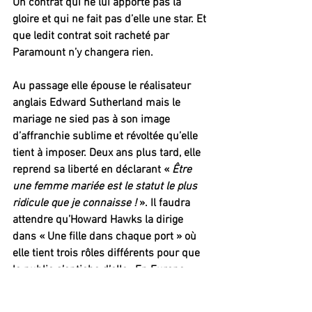
Un contrat qui ne lui apporte pas la 
gloire et qui ne fait pas d’elle une star. Et 
que ledit contrat soit racheté par 
Paramount n’y changera rien.
Au passage elle épouse le réalisateur 
anglais Edward Sutherland mais le 
mariage ne sied pas à son image 
d’affranchie sublime et révoltée qu’elle 
tient à imposer. Deux ans plus tard, elle 
reprend sa liberté en déclarant «
 Être 
une femme mariée est le statut le plus 
ridicule que je connaisse ! 
». Il faudra 
attendre qu’Howard Hawks la dirige 
dans « Une fille dans chaque port » où 
elle tient trois rôles différents pour que 
le public s’entiche d’elle…En Europe.
Son air affranchi, ses manières presque 