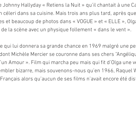
 Johnny Hallyday « Retiens la Nuit » qu’il chantait à une C
 céleri dans sa cuisine. Mais trois ans plus tard, après qu
es et beaucoup de photos dans « VOGUE » et « ELLE », Olga
t de la scène avec un physique follement « dans le vent ».
ie qui lui donnera sa grande chance en 1969 malgré une pe
dont Michèle Mercier se couronne dans ses chers "Angéliqu
 d’un Amour ». Film qui marcha peu mais qui fit d’Olga une vé
embler bizarre, mais souvenons-nous qu’en 1966, Raquel W
 Français alors qu’aucun de ses films n’avait encore été dis