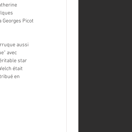
atherine 
elques 
 Georges Picot 
rruque aussi 
e" avec 
ritable star 
elch était 
tribué en 