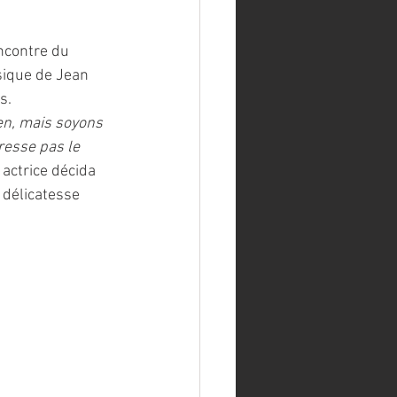
encontre du 
sique de Jean 
s.
en, mais soyons 
resse pas le 
 actrice décida 
a délicatesse 