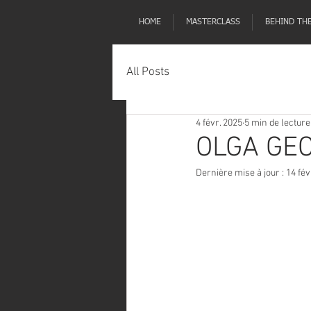
HOME
MASTERCLASS
BEHIND TH
All Posts
4 févr. 2025
5 min de lecture
OLGA GE
Dernière mise à jour :
14 fév