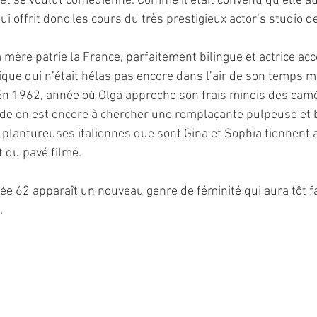
et se voulut comédienne. Comme il était convenu qu’elle aur
 lui offrit donc les cours du très prestigieux actor’s studio 
a mère patrie la France, parfaitement bilingue et actrice acc
que qui n’était hélas pas encore dans l’air de son temps mai
 En 1962, année où Olga approche son frais minois des cam
de en est encore à chercher une remplaçante pulpeuse et 
 plantureuses italiennes que sont Gina et Sophia tiennent 
t du pavé filmé.
e 62 apparaît un nouveau genre de féminité qui aura tôt fait 
.