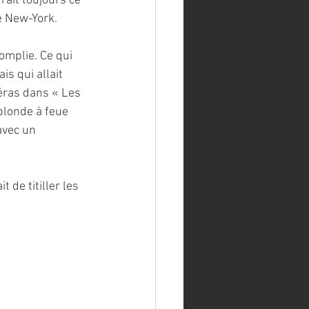
ait toujours ce 
de New-York.
omplie. Ce qui 
s qui allait 
éras dans « Les 
blonde à feue 
avec un 
de titiller les 