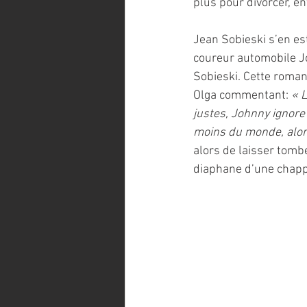
plus pour divorcer, e
Jean Sobieski s’en est
coureur automobile Joh
Sobieski. Cette roman
Olga commentant: 
« 
justes, Johnny ignore 
moins du monde, alor
alors de laisser tombe
diaphane d’une chapp