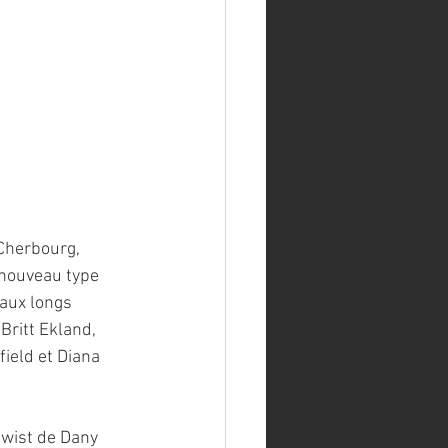
Cherbourg, 
 nouveau type 
 aux longs 
Britt Ekland, 
ield et Diana 
twist de Dany 