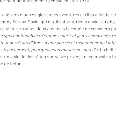
ntérinant définitivement la chose en Juin 1970.
 allé vers d’autres glorieuses aventures et Olga a fait la r
nny Servoz-Gavin, qui n’a, il est vrai, rien à envier au phy
ce là durera aussi deux ans mais le couple ne convolera pa
Le sport automobile m’ennuie à périr et je n’y comprends ri
tout des états d’âmes d’une actrice et mon métier ne l’inté
s franchement, pourquoi nous marierions nous? » 
La belle
r un voile de discrétion sur sa vie privée, un léger voile à l
e de béton!