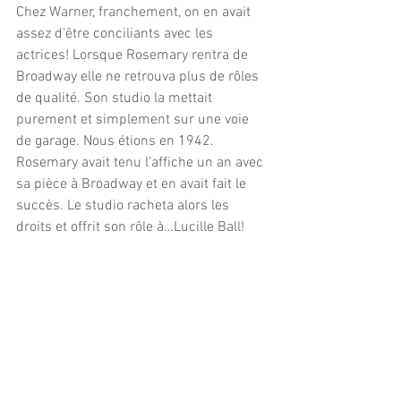
Chez Warner, franchement, on en avait 
assez d’être conciliants avec les 
actrices! Lorsque Rosemary rentra de 
Broadway elle ne retrouva plus de rôles 
de qualité. Son studio la mettait 
purement et simplement sur une voie 
de garage. Nous étions en 1942. 
Rosemary avait tenu l’affiche un an avec 
sa pièce à Broadway et en avait fait le 
succès. Le studio racheta alors les 
droits et offrit son rôle à…Lucille Ball!
Le torchon brûla et lorsqu’il fut 
entièrement consumé, Rosemary se 
retira dans sa dignité offensée, 
abandonna le cinéma et devint agent 
immobilier à Pacific Palissades. 
Elle s’était mariée en 1941 à Buddy 
Westmore, fraîchement divorcé de la 